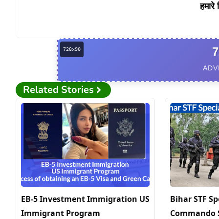
हमारे 
7
ADV
Related Stories
EB-5 Investment Immigration US
Bihar STF Sp
Immigrant Program
Commando S