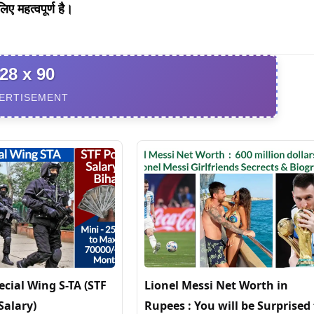
लिए महत्वपूर्ण है।
28 x 90
ERTISEMENT
ecial Wing S-TA (STF
Lionel Messi Net Worth in
alary)
Rupees : You will be Surprised