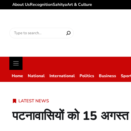
About Us
Recognition
Sahitya
Art & Culture
Search
for:
Home
National
International
Politics
Business
Spor
LATEST NEWS
पटनावासियों को 15 अगस्त स