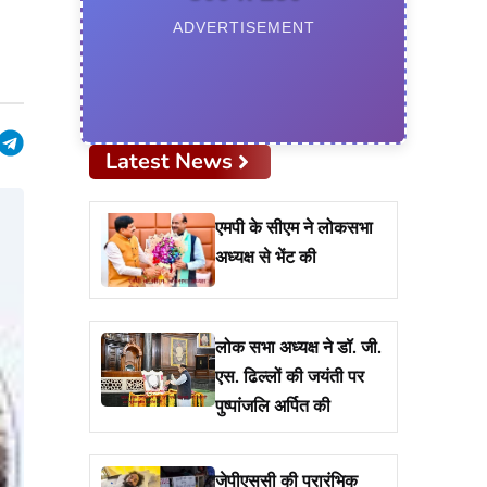
ADVERTISEMENT
pp
edIn
hreads
Telegram
Latest News
एमपी के सीएम ने लोकसभा
अध्यक्ष से भेंट की
लोक सभा अध्यक्ष ने डॉ. जी.
एस. ढिल्लों की जयंती पर
पुष्पांजलि अर्पित की
जेपीएससी की प्रारंभिक