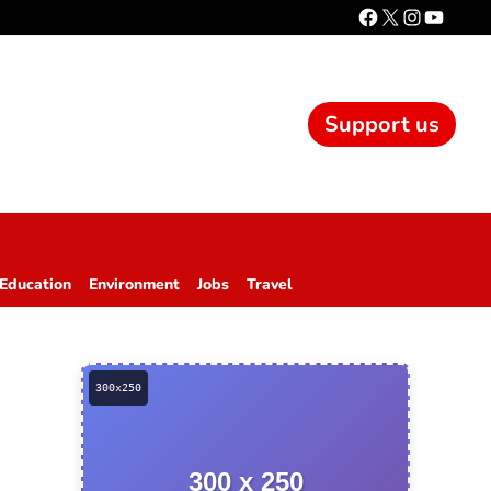
Support us
Education
Environment
Jobs
Travel
300 x 250