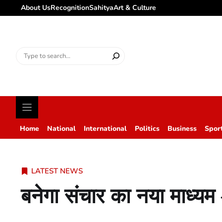
About Us
Recognition
Sahitya
Art & Culture
Search
for:
Home
National
International
Politics
Business
Spor
LATEST NEWS
बनेगा संचार का नया माध्य