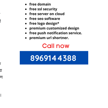
ं
ी
क
़ा
हण
ै।