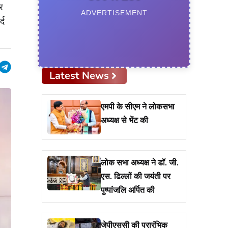
र
ADVERTISEMENT
्द
pp
edIn
hreads
Telegram
Latest News
एमपी के सीएम ने लोकसभा
अध्यक्ष से भेंट की
लोक सभा अध्यक्ष ने डॉ. जी.
एस. ढिल्लों की जयंती पर
पुष्पांजलि अर्पित की
जेपीएससी की प्रारंभिक