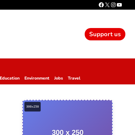
Support us
Education
Environment
Jobs
Travel
300 x 250