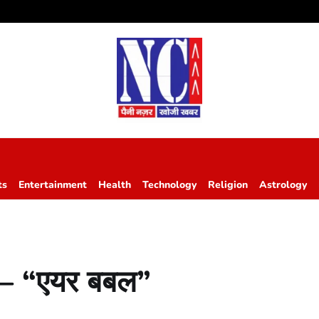
ts
Entertainment
Health
Technology
Religion
Astrology
म – “एयर बबल”