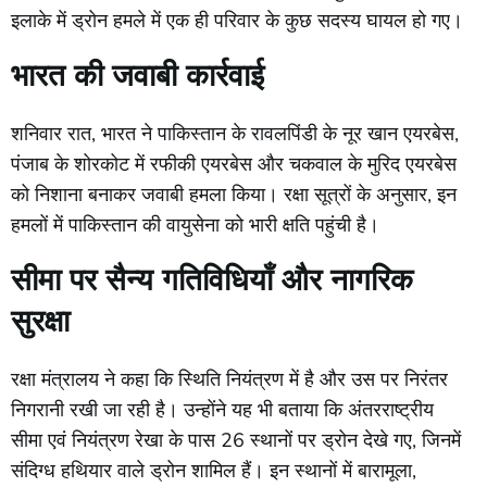
इलाके
में
ड्रोन
हमले
में
एक
ही
परिवार
के
कुछ
सदस्य
घायल
हो
गए।
भारत
की
जवाबी
कार्रवाई
शनिवार
रात,
भारत
ने
पाकिस्तान
के
रावलपिंडी
के
नूर
खान
एयरबेस,
पंजाब
के
शोरकोट
में
रफीकी
एयरबेस
और
चकवाल
के
मुरिद
एयरबेस
को
निशाना
बनाकर
जवाबी
हमला
किया।
रक्षा
सूत्रों
के
अनुसार,
इन
हमलों
में
पाकिस्तान
की
वायुसेना
को
भारी
क्षति
पहुंची
है।
सीमा
पर
सैन्य
गतिविधियाँ
और
नागरिक
सुरक्षा
रक्षा
मंत्रालय
ने
कहा
कि
स्थिति
नियंत्रण
में
है
और
उस
पर
निरंतर
निगरानी
रखी
जा
रही
है।
उन्होंने
यह
भी
बताया
कि
अंतरराष्ट्रीय
सीमा
एवं
नियंत्रण
रेखा
के
पास
26
स्थानों
पर
ड्रोन
देखे
गए,
जिनमें
संदिग्ध
हथियार
वाले
ड्रोन
शामिल
हैं।
इन
स्थानों
में
बारामूला,