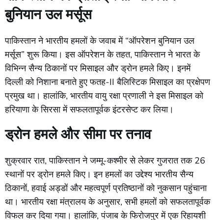
बुनियान
उल
मर्सूस
पाकिस्तान
ने
भारतीय
हमलों
के
जवाब
में “
ऑपरेशन
बुनियान
उल
मर्सूस”
शुरू
किया।
इस
ऑपरेशन
के
तहत,
पाकिस्तान
ने
भारत
के
विभिन्न
सैन्य
ठिकानों
पर
मिसाइल
और
ड्रोन
हमले
किए।
इनमें
दिल्ली
को
निशाना
बनाते
हुए
फतह-
II
बैलिस्टिक
मिसाइल
का
प्रक्षेपण
प्रमुख
था।
हालांकि,
भारतीय
वायु
रक्षा
प्रणाली
ने
इस
मिसाइल
को
हरियाणा
के
सिरसा
में
सफलतापूर्वक
इंटरसेप्ट
कर
लिया।
ड्रोन
हमले
और
सीमा
पर
तनाव
शुक्रवार
रात,
पाकिस्तान
ने
जम्मू-
कश्मीर
से
लेकर
गुजरात
तक
26
स्थानों
पर
ड्रोन
हमले
किए।
इन
हमलों
का
उद्देश्य
भारतीय
सैन्य
ठिकानों,
हवाई
अड्डों
और
महत्वपूर्ण
प्रतिष्ठानों
को
नुकसान
पहुंचाना
था।
भारतीय
रक्षा
मंत्रालय
के
अनुसार,
सभी
हमलों
को
सफलतापूर्वक
विफल
कर
दिया
गया।
हालांकि,
पंजाब
के
फिरोजपुर
में
एक
रिहायशी