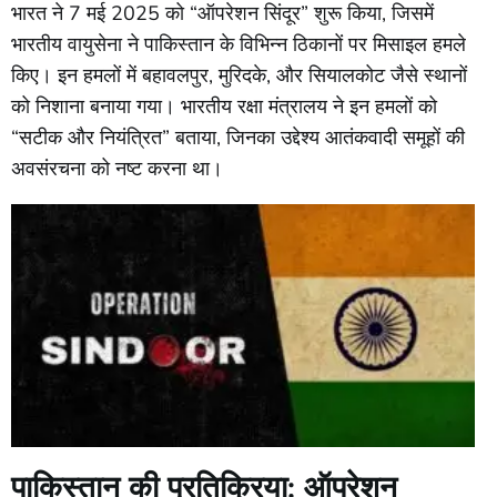
भारत
ने
7
मई
2025
को “
ऑपरेशन
सिंदूर”
शुरू
किया,
जिसमें
भारतीय
वायुसेना
ने
पाकिस्तान
के
विभिन्न
ठिकानों
पर
मिसाइल
हमले
किए।
इन
हमलों
में
बहावलपुर,
मुरिदके,
और
सियालकोट
जैसे
स्थानों
को
निशाना
बनाया
गया।
भारतीय
रक्षा
मंत्रालय
ने
इन
हमलों
को
“
सटीक
और
नियंत्रित”
बताया,
जिनका
उद्देश्य
आतंकवादी
समूहों
की
अवसंरचना
को
नष्ट
करना
था।
पाकिस्तान
की
प्रतिक्रिया:
ऑपरेशन