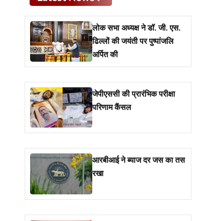
लोक सभा अध्यक्ष ने डॉ. जी. एस.
ढिल्लों की जयंती पर पुष्पांजलि
अर्पित की
जेपीएससी की प्रारंभिक परीक्षा
परिणाम कैंसल
आरबीआई ने ब्याज दर जस का तस
रखा