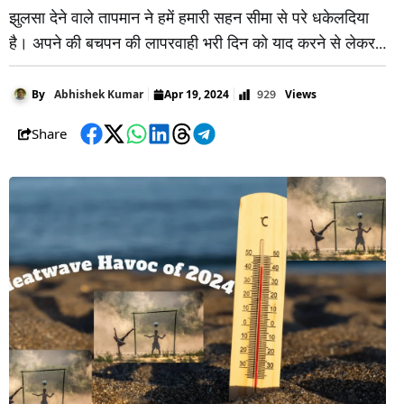
झुलसा देने वाले तापमान ने हमें हमारी सहन सीमा से परे धकेलदिया
है। अपने की बचपन की लापरवाही भरी दिन को याद करने से लेकर
अब विवाहित जीवन की कठोर वास्तविकताओं का सामना करने तक,
निरंतर गर्मी के माध्यम से अपने यात्रा का अनुभव आपसे साझा
Views
By
Abhishek Kumar
Apr 19, 2024
929
Share
Facebook
Twitter
WhatsApp
LinkedIn
Threads
Telegram