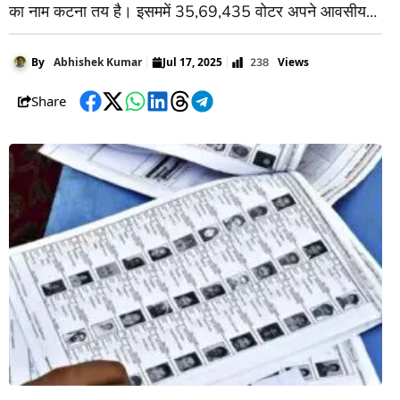
का नाम कटना तय है। इसममें 35,69,435 वोटर अपने आवसीय
पता पर नहीं रहते हैं। इसी तरह से मृत वोटर की संख्या
12,55,620 है। स्थाई रूप से निवास स्थान बदलने वाले वोटरों की
Views
By
Abhishek Kumar
Jul 17, 2025
238
Share
Facebook
Twitter
WhatsApp
LinkedIn
Threads
Telegram