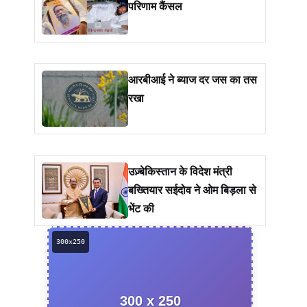
परिणाम कैंसल
आरबीआई ने ब्याज दर जस का तस
रखा
उज़्बेकिस्तान के विदेश मंत्री
बख्तियार सईदोव ने ओम बिड़ला से
भेंट की
300 x 250