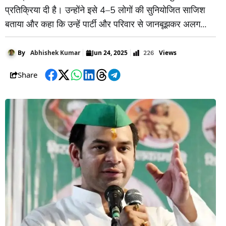
प्रतिक्रिया दी है। उन्होंने इसे 4–5 लोगों की सुनियोजित साजिश
बताया और कहा कि उन्हें पार्टी और परिवार से जानबूझकर अलग
किया गया है। तेज प्रताप ने कहा कि वे इस फैसले को मानते नहीं हैं
और इसे न्यायालय में चुनौती देंगे। उन्होंने यह भी
Views
By
Abhishek Kumar
Jun 24, 2025
226
Share
Facebook
Twitter
WhatsApp
LinkedIn
Threads
Telegram