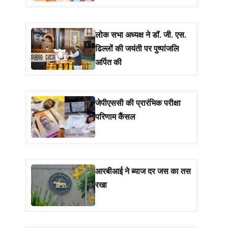
लोक सभा अध्यक्ष ने डॉ. जी. एस.
ढिल्लों की जयंती पर पुष्पांजलि
अर्पित की
जेपीएससी की प्रारंभिक परीक्षा
परिणाम कैंसल
आरबीआई ने ब्याज दर जस का तस
रखा