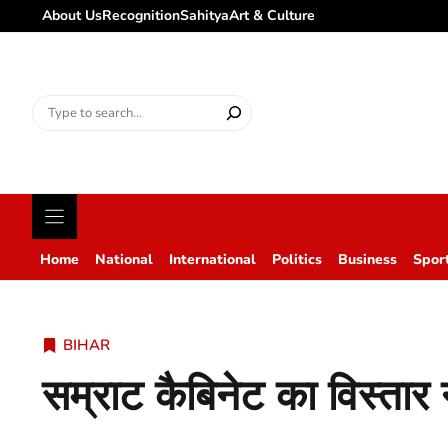
About Us
Recognition
Sahitya
Art & Culture
Search
for:
Home
National
International
Politics
Business
Spor
BIHAR
सम्राट कैबिनेट का विस्तार न