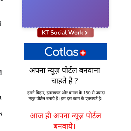
ं
KT Social Work
की
ल,
पथ