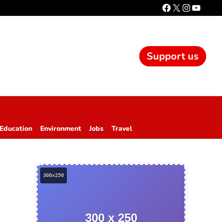
Support us
Education
Environment
Jobs
Travel
300 x 250