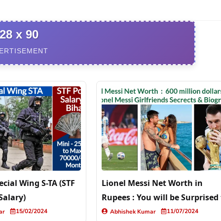
28 x 90
ERTISEMENT
ecial Wing S-TA (STF
Lionel Messi Net Worth in
alary)
Rupees : You will be Surprised
See (More Than 5500 Crores)
15/02/2024
11/07/2024
ar
Abhishek Kumar