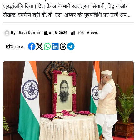
श्रद्धांजलि दिया। देश के जाने-माने स्वतंत्रता सेनानी, विद्वान और
लेखक, स्वर्गीय श्री वी. वी. एस. अय्यर की पुण्यतिथि पर उन्हें अपनी
विनम्र श्रद्धांजलि पूरा राष्ट्र अर्पित कर रहा है।एक निडर देशभक्त
के रूप में, उन्होंने अपना पूरा जीवन भारत के स्वतंत्रता संग्राम के
Views
By
Ravi Kumar
Jun 3, 2026
105
लिए समर्पित
Share
Facebook
Twitter
WhatsApp
LinkedIn
Threads
Telegram