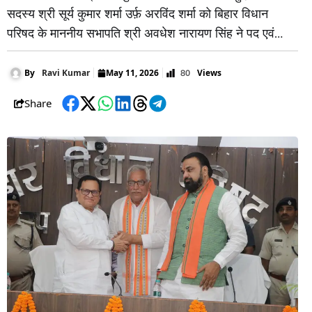
सदस्य श्री सूर्य कुमार शर्मा उर्फ़ अरविंद शर्मा को बिहार विधान
परिषद के माननीय सभापति श्री अवधेश नारायण सिंह ने पद एवं
गोपनीयता की शपथ दिलायी। शपथ ग्रहण कार्यक्रम के मुख्य
अतिथि बिहार के माननीय मुख्यमंत्री श्री सम्राट चौधरी थे। यह
Views
By
Ravi Kumar
May 11, 2026
80
कार्यक्रम विधान परिषद् के
Share
Facebook
Twitter
WhatsApp
LinkedIn
Threads
Telegram